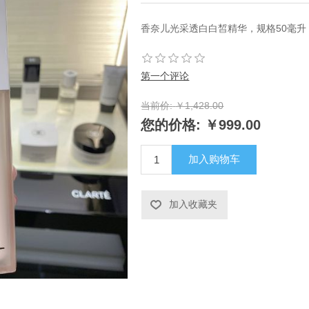
香奈儿光采透白白皙精华，规格50毫升
第一个评论
当前价:
￥1,428.00
您的价格:
￥999.00
加入购物车
加入收藏夹