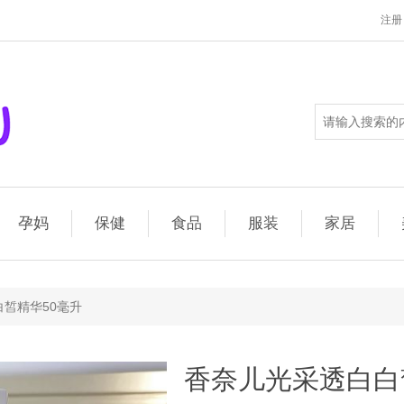
注册
孕妈
保健
食品
服装
家居
皙精华50毫升
香奈儿光采透白白