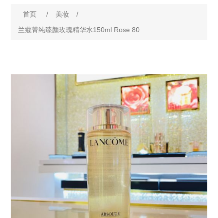
首页
/
美妆
/
兰蔻菁纯臻颜玫瑰精华水150ml Rose 80